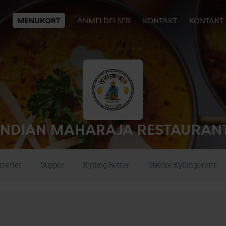
MENUKORT
ANMELDELSER
KONTAKT
KONTAKT
INDIAN MAHARAJA RESTAURAN
rretter
Supper
Kylling Retter
Stærke Kyllingeretter