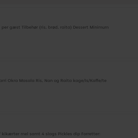
per gæst Tilbehør (ris, brød, raita) Dessert Minimum
ri Okra Masala Ris, Nan og Raita kage/Is/Kaffe/te
 kikærter mel samt 4 slags Pickles dip Forretter: