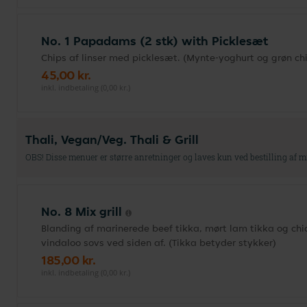
No. 1 Papadams (2 stk) with Picklesæt
Chips af linser med picklesæt. (Mynte-yoghurt og grøn chi
45,00 kr.
inkl. indbetaling (0,00 kr.)
Thali, Vegan/Veg. Thali & Grill
OBS! Disse menuer er større anretninger og laves kun ved bestilling af m
No. 8 Mix grill
Blanding af marinerede beef tikka, mørt lam tikka og chi
vindaloo sovs ved siden af. (Tikka betyder stykker)
185,00 kr.
inkl. indbetaling (0,00 kr.)