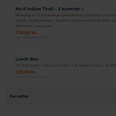
No.6 Indian Thali - 2 kuverter
Blanding af 10 forskellige specialiteter; papadam med p
spinat, butter chicken, tandoori chicken med lidt salat, ri
(Minimum 2 kuverter)
578,00 kr.
inkl. indbetaling (0,00 kr.)
Lunch-Box
Chicken-Curry + Rice/Lam-Curry + Rice/Beef-Curry + Rice/
129,00 kr.
inkl. indbetaling (0,00 kr.)
Forretter