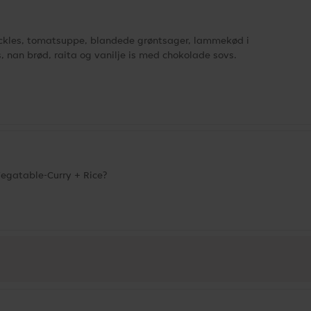
ickles, tomatsuppe, blandede grøntsager, lammekød i
s, nan brød, raita og vanilje is med chokolade sovs.
Vegatable-Curry + Rice?