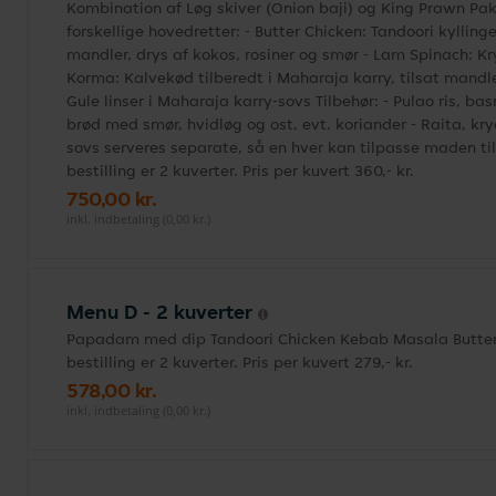
Kombination af Løg skiver (Onion baji) og King Prawn Pako
forskellige hovedretter: - Butter Chicken: Tandoori kylling
mandler, drys af kokos, rosiner og smør - Lam Spinach: Kr
Korma: Kalvekød tilberedt i Maharaja karry, tilsat mandler
Gule linser i Maharaja karry-sovs Tilbehør: - Pulao ris, b
brød med smør, hvidløg og ost, evt. koriander - Raita, kr
sovs serveres separate, så en hver kan tilpasse maden til
bestilling er 2 kuverter. Pris per kuvert 360,- kr.
750,00 kr.
inkl. indbetaling (0,00 kr.)
Menu D - 2 kuverter
Papadam med dip Tandoori Chicken Kebab Masala Butter 
bestilling er 2 kuverter. Pris per kuvert 279,- kr.
578,00 kr.
inkl. indbetaling (0,00 kr.)