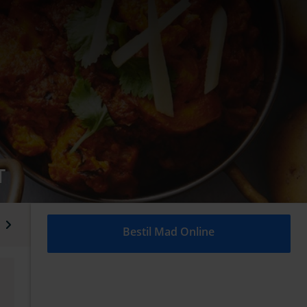
T
Lammeretter
Stærke Lammeretter
Oksekødsretter
Bestil Mad Online