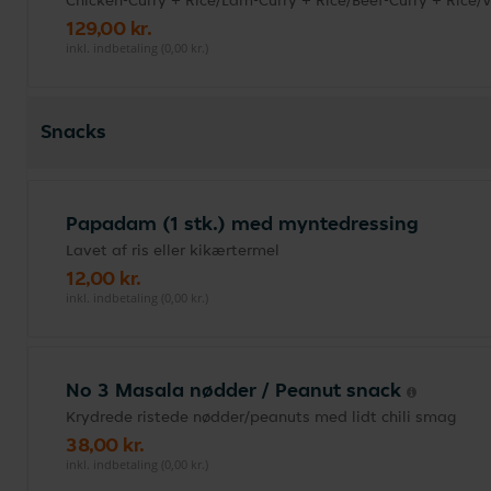
Chicken-Curry + Rice/Lam-Curry + Rice/Beef-Curry + Rice/
129,00 kr.
inkl. indbetaling (0,00 kr.)
Snacks
Papadam (1 stk.) med myntedressing
Lavet af ris eller kikærtermel
12,00 kr.
inkl. indbetaling (0,00 kr.)
No 3 Masala nødder / Peanut snack
Krydrede ristede nødder/peanuts med lidt chili smag
38,00 kr.
inkl. indbetaling (0,00 kr.)