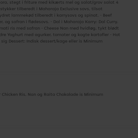
ra, stegt i friture med kikærts mel og salat/grov salat 4
estykker tilberedt i Maharaja Exclusive sovs, tilsat
ydret lammekød tilberedt i karrysovs og spinat. - Beef
, og safran i flødesovs. - Dal i Maharaja Karry: Dal Curry.
asmati ris med safran - Cheese Nan med hvidløg, tykt blødt
ydre Yoghurt med agurker, tomater og kogte kartofler - Hot
 sig Dessert: Indisk dessert/kage eller is Minimum
Chicken Ris, Nan og Raita Chokolade is Minimum