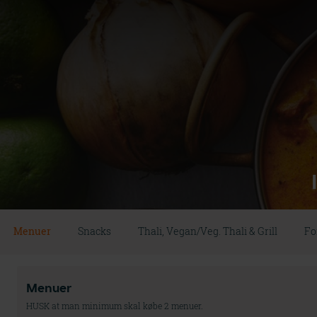
Menuer
Snacks
Thali, Vegan/Veg. Thali & Grill
Fo
Menuer
HUSK at man minimum skal købe 2 menuer.